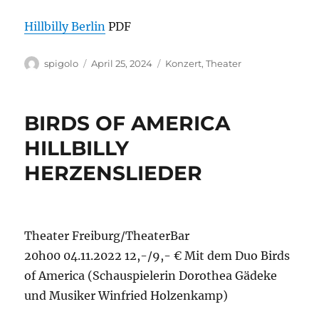
Hillbilly Berlin
PDF
Autor
Veröffentlicht
Kategorien
spigolo
April 25, 2024
Konzert
,
Theater
am
BIRDS OF AMERICA
HILLBILLY
HERZENSLIEDER
Theater Freiburg/TheaterBar
20h00 04.11.2022 12,-/9,- € Mit dem Duo Birds
of America (Schauspielerin Dorothea Gädeke
und Musiker Winfried Holzenkamp)