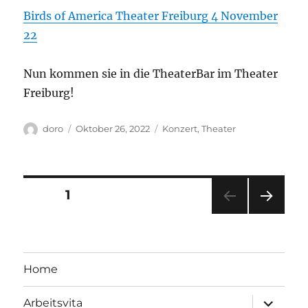
Birds of America Theater Freiburg 4 November
22
Nun kommen sie in die TheaterBar im Theater
Freiburg!
Autor
Veröffentlicht
Kategorien
doro
Oktober 26, 2022
Konzert
,
Theater
am
Seitennummerierung
SEITE
1
NÄC
der
HSTE
SEIT
Beiträge
E
Home
Unterme
Arbeitsvita