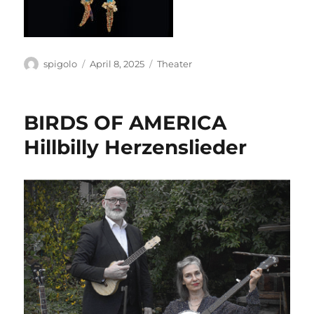
Autor
Veröffentlicht
Kategorien
spigolo
April 8, 2025
Theater
am
BIRDS OF AMERICA
Hillbilly Herzenslieder