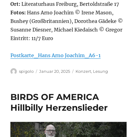
Ort:
Literaturhaus Freiburg, Bertoldstraße 17
Fotos:
Hans Arno Joachim © Irene Mason,
Bushey (Großbritannien), Dorothea Gädeke ©
Susanne Diesner, Michael Kiedaisch © Gregor
Eintritt: 11/7 Euro
Postkarte_Hans Arno Joachim_A6-1
Autor
Veröffentlicht
Kategorien
spigolo
Januar 20, 2025
Konzert
,
Lesung
am
BIRDS OF AMERICA
Hillbilly Herzenslieder