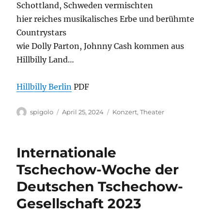
Schottland, Schweden vermischten
hier reiches musikalisches Erbe und berühmte
Countrystars
wie Dolly Parton, Johnny Cash kommen aus
Hillbilly Land…
Hillbilly Berlin
PDF
Autor
Veröffentlicht
Kategorien
spigolo
April 25, 2024
Konzert
,
Theater
am
Internationale
Tschechow-Woche der
Deutschen Tschechow-
Gesellschaft 2023