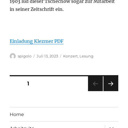
1903 lud dieser Tschechow sogar zur Mitarbeit
in seiner Zeitschrift ein.
Einladung Klezmer PDF
Autor
Veröffentlicht
Kategorien
spigolo
Juli 13, 2023
Konzert
,
Lesung
am
Seitennummerierung
SEITE
1
NÄC
der
HSTE
SEIT
Beiträge
E
Home
Unterme