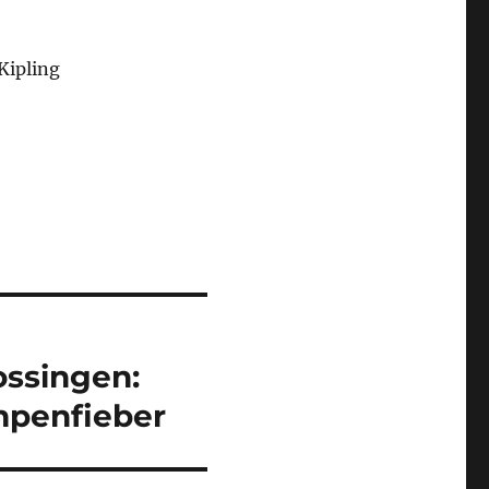
Kipling
ossingen:
mpenfieber