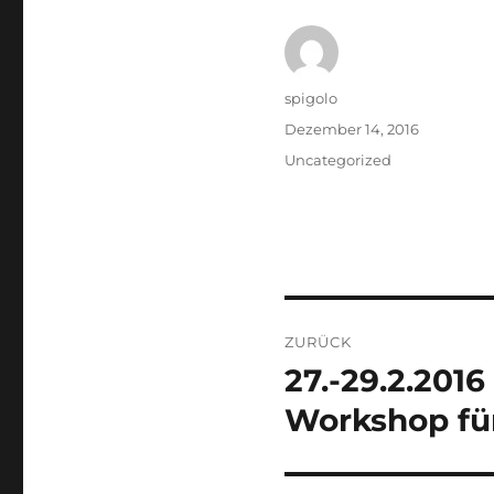
Autor
spigolo
Veröffentlicht
Dezember 14, 2016
am
Kategorien
Uncategorized
Beitragsnaviga
ZURÜCK
27.-29.2.201
Vorheriger
Beitrag:
Workshop fü