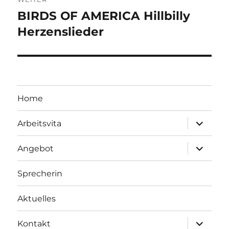
BIRDS OF AMERICA Hillbilly
Nächster
Beitrag:
Herzenslieder
Home
Unterme
Arbeitsvita
öffnen
Unterme
Angebot
öffnen
Sprecherin
Aktuelles
Unterme
Kontakt
öffnen