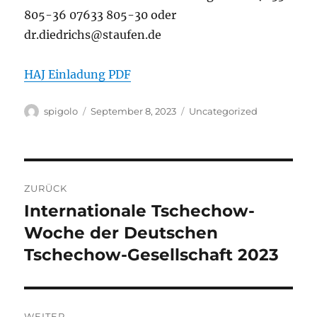
805-36 07633 805-30 oder
dr.diedrichs@staufen.de
HAJ Einladung PDF
Autor
Veröffentlicht
Kategorien
spigolo
September 8, 2023
Uncategorized
am
Beitragsnavigation
ZURÜCK
Internationale Tschechow-
Vorheriger
Beitrag:
Woche der Deutschen
Tschechow-Gesellschaft 2023
WEITER